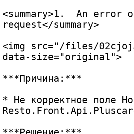
<summary>1.  An error o
request</summary>

<img src="/files/02cjoj
data-size="original">

***Причина:***

* Не корректное поле Hos
Resto.Front.Api.Pluscar
***Решение:***
