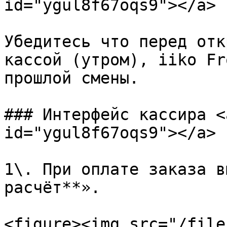
id="ygul8f67oqs9"></a>

Убедитесь что перед отк
кассой (утром), iiko Fr
прошлой смены.

### Интерфейс кассира <
id="ygul8f67oqs9"></a>

1\. При оплате заказа в
расчёт**».

<figure><img src="/file