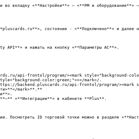
и во вкладку «**Настройки**» — «**РМ и оборудование**» —
*pluscards.ru**», состояние - «**Подключено**» и далее н
ty API**» и нажать на кнопку «**Параметры АС**».

rds.ru/api-frontol/program/><mark style="background-colo
tyle="background-color:green;">></mark>/.

ти>**</mark>**.**

и**>.

**—** «**Интеграции**» в кабинете **Plus**.

ии. Посмотреть ID торговой точки можно в разделе «**Наст