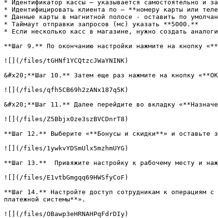
* Идентификатор кассы – указывается самостоятельно и за
* Идентифицировать клиента по – **номеру карты или теле
* Данные карты в магнитной полосе - оставить по умолчан
* Таймаут отправки запросов (мс) указать **5000.**

* Если несколько касс в магазине, нужно создать аналоги
**Шаг 9.** По окончанию настройки нажмите на кнопку «**
![](/files/tGHNf1YCQtzcJWaYNINK)

&#x20;**Шаг 10.** Затем еще раз нажмите на кнопку «**ОК
![](/files/qfh5CB69h2zANx187q5K)

&#x20;**Шаг 11.** Далее перейдите во вкладку «**Назначе
![](/files/Z5Bbjx0ze3szBVCDnrT8)

**Шаг 12.** Выберите «**Бонусы и скидки**» и оставьте з
![](/files/1ywkvYDSmUlx5mzhmUYG)

**Шаг 13.**  Привяжите настройку к рабочему месту и наж
![](/files/E1vtbGmgqq69HWSfyCoF)

**Шаг 14.** Настройте доступ сотрудникам к операциям с 
платежной системы**».

![](/files/OBawp3eHRNAHPqFdrDIy)
