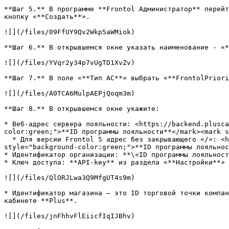
**Шаг 5.** В программе **Frontol Администратор** перейт
кнопку «**Создать**».

![](/files/09FfUY9Qv2Wkp5aWMiok)

**Шаг 6.** В открывшемся окне указать наименование - «*
![](/files/YVqr2y34p7vUgTD1XvZv)

**Шаг 7.** В поле «**Тип АС**» выбрать «**FrontolPriori
![](/files/A0TCA6MulpAEPjQoqm3m)

**Шаг 8.** В открывшемся окне укажите:

* Веб-адрес сервера лояльности: <https://backend.plusca
color:green;">**ID программы лояльности**</mark><mark s
  * Для версии Frontol 5 адрес без закрывающего «/»: <https://backend.pluscards.ru/api-frontol/program/><mark style="background-color:green;"><</mark><mark 
style="background-color:green;">**ID программы лояльнос
* Идентификатор организации: **\<ID программы лояльност
* Ключ доступа: **API-key** из раздела «**Настройки**» 
![](/files/QlORJLwa3Q9MfgUT4s9m)

* Идентификатор магазина – это ID торговой точки компан
кабинете **Plus**.

![](/files/jnFhhvFlEiicfIqIJBhv)
