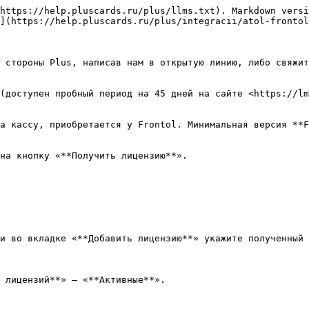
https://help.pluscards.ru/plus/llms.txt). Markdown versi
](https://help.pluscards.ru/plus/integracii/atol-frontol
 стороны Plus, написав нам в открытую линию, либо свяжит
(доступен пробный период на 45 дней на сайте <https://lm
а кассу, приобретается у Frontol. Минимальная версия **F
на кнопку «**Получить лицензию**».

и во вкладке «**Добавить лицензию**» укажите полученный 
 лицензий**» — «**Активные**».
