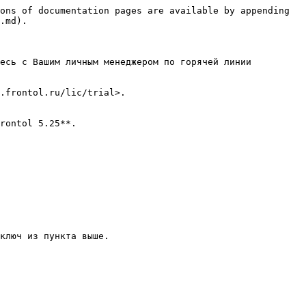
ons of documentation pages are available by appending 
.md).

есь с Вашим личным менеджером по горячей линии 
.frontol.ru/lic/trial>.

rontol 5.25**.

ключ из пункта выше.
