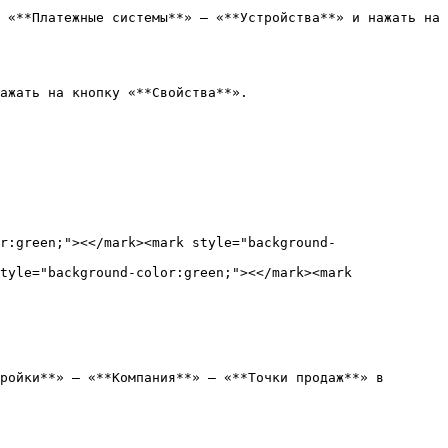
 «**Платежные системы**» — «**Устройства**» и нажать на 
ажать на кнопку «**Свойства**».

r:green;"><</mark><mark style="background-
ройки**» — «**Компания**» — «**Точки продаж**» в 