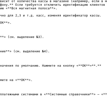
висит от количества кассы в магазине (например, если в м
фону.** Если требуется отключить идентификацию клиентов 
ию «**Вся магнитная полоса**».

чно для 2,3 и т.д. касс, изменяя идентификатор кассы.

ОК**».

**» (см. выделение №3).

ние**» (см. выделение №4).

начения по умолчанию. Нажмите на кнопку «**ОК**»**.**

мите на «**ОК**».

платежными системами в «**Системные справочники**» — «**