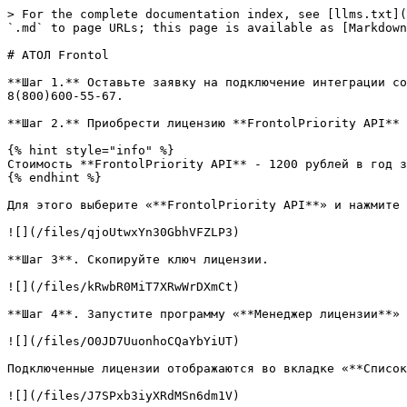
> For the complete documentation index, see [llms.txt](
`.md` to page URLs; this page is available as [Markdown
# АТОЛ Frontol

**Шаг 1.** Оставьте заявку на подключение интеграции со
8(800)600-55-67.

**Шаг 2.** Приобрести лицензию **FrontolPriority API** 
{% hint style="info" %}

Стоимость **FrontolPriority API** - 1200 рублей в год з
{% endhint %}

Для этого выберите «**FrontolPriority API**» и нажмите 
![](/files/qjoUtwxYn30GbhVFZLP3)

**Шаг 3**. Скопируйте ключ лицензии.

![](/files/kRwbR0MiT7XRwWrDXmCt)

**Шаг 4**. Запустите программу «**Менеджер лицензии**» 
![](/files/O0JD7UuonhoCQaYbYiUT)

Подключенные лицензии отображаются во вкладке «**Список
![](/files/J7SPxb3iyXRdMSn6dm1V)
