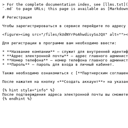
> For the complete documentation index, see [llms.txt](
`.md` to page URLs; this page is available as [Markdown
# Регистрация

Чтобы зарегистрироваться в сервисе перейдите по адресу 
<figure><img src="/files/kUdNYrPoAhwdisySoJQX" alt=""><
Для регистрации в программе вам необходимо ввести:

* **Название компании** – служит для внутренней идентиф
* **Адрес электронной почты** – адрес главного админист
* **Номер телефона** – номер телефона главного админист
* **Пароль** – пароль для входа в личный кабинет.

Также необходимо ознакомиться с [**Партнерским соглашен
После нажатия на кнопку «**Создать аккаунт**» на указан
{% hint style="info" %}

После подтверждения адреса электронной почты вы сможете