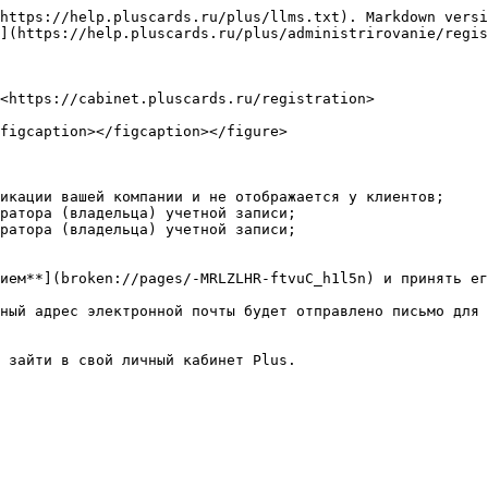
https://help.pluscards.ru/plus/llms.txt). Markdown versi
](https://help.pluscards.ru/plus/administrirovanie/regis
<https://cabinet.pluscards.ru/registration>

figcaption></figcaption></figure>

икации вашей компании и не отображается у клиентов;

ратора (владельца) учетной записи;

ратора (владельца) учетной записи;

ием**](broken://pages/-MRLZLHR-ftvuC_h1l5n) и принять ег
ный адрес электронной почты будет отправлено письмо для 
 зайти в свой личный кабинет Plus.
